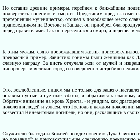
Но оставив древние примеры, перейдем к ближайшим подви
подверглись гонению и смерти. Представим пред глазами н
претерпевши мученичество, отошел в подобающее место славы.
праповедником на Востоке и Западе, он приобрел благородную 
перед правителями. Так он переселился из мира, и перешел в 
К этим мужам, свято провождавшим жизнь, присовокупилось 
прекрасный пример. Завистию гонимы были женщины как Да
славную награду. За висть отлучала жен от мужей и извращ
ниспровергли великие города и совершенно истребили велики
Это, возлюбленные, пишем мы не только для вашего наставлен
оставим пустые и суетные заботы, и обратимся к славному и
Обратим внимание на кровь Христа, - и увидим, как драгоцен
поколения людей и узнаем, что Господь в каждом поколении 
возвестил Ниневитянам погибель, но они, раскаявшись в своих
Служители благодати Божией по вдохновению Духа Святого го
но покаяния”; и присовокупил еще следующую прекрасную мы