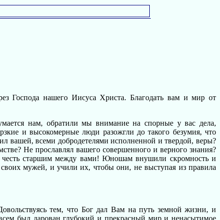
ез Господа нашего Иисуса Христа. Благодать вам и мир от
умается нам, обратили мы внимание на спорные у вас дела,
зкие и высокомерные люди разожгли до такого безумия, что
лил вашей, всеми добродетелями исполненной и твердой, веры?
мстве? Не прославлял вашего совершенного и верного знания?
ую честь старшим между вами! Юношам внушили скромность и
 своих мужей, и учили их, чтобы они, не выступая из правила
овольствуясь тем, что Бог дал Вам на путь земной жизни, и
 всем был дарован глубокий и прекрасный мир и ненасытимое