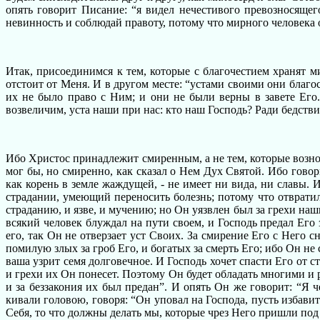
опять говорит Писание: “я видел нечестивого превозносящег
невинность и соблюдай правоту, потому что мирного человек
Итак, присоединимся к тем, которые с благочестием хранят м
отстоит от Меня. И в другом месте: “устами своими они благо
их не было право с Ним; и они не были верны в завете Его.
возвеличим, уста наши при нас: кто наш Господь? Ради бедстви
Ибо Христос принадлежит смиренным, а не тем, которые возно
мог бы, но смиренно, как сказал о Нем Дух Святой. Ибо гово
как корень в земле жаждущей, - не имеет ни вида, ни славы. 
страдании, умеющий переносить болезнь; потому что отвратил
страданию, и язве, и мучению; но Он уязвлен был за грехи наш
всякий человек блуждал на пути своем, и Господь предал Его 
его, так Он не отверзает уст Своих. За смирение Его с Него с
помилую злых за гроб Его, и богатых за смерть Его; ибо Он не 
ваша узрит семя долговечное. И Господь хочет спасти Его от 
и грехи их Он понесет. Поэтому Он будет обладать многими и 
и за беззакония их был предан”. И опять Он же говорит: “Я
кивали головою, говоря: “Он уповал на Господа, пусть избавит
Себя, то что должны делать мы, которые чрез Него пришли под