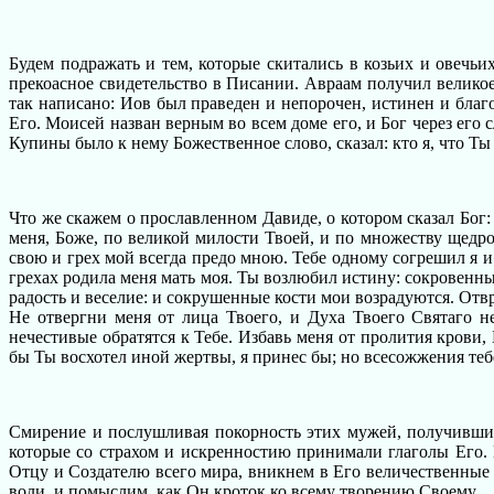
Будем подражать и тем, которые скитались в козьих и овечь
прекоасное свидетельство в Писании. Авраам получил великое 
так написано: Иов был праведен и непорочен, истинен и благоч
Его. Моисей назван верным во всем доме его, и Бог через его 
Купины было к нему Божественное слово, сказал: кто я, что Ты 
Что же скажем о прославленном Давиде, о котором сказал Бог
меня, Боже, по великой милости Твоей, и по множеству щедро
свою и грех мой всегда предо мною. Тебе одному согрешил я и 
грехах родила меня мать моя. Ты возлюбил истину: сокровенны
радость и веселие: и сокрушенные кости мои возрадуются. Отвр
Не отвергни меня от лица Твоего, и Духа Твоего Святаго 
нечестивые обратятся к Тебе. Избавь меня от пролития крови,
бы Ты восхотел иной жертвы, я принес бы; но всесожжения теб
Смирение и послушливая покорность этих мужей, получивших 
которые со страхом и искренностию принимали глаголы Его. И
Отцу и Создателю всего мира, вникнем в Его величественные
воли, и помыслим, как Он кроток ко всему творению Своему.