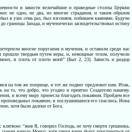
ревности и зависти величайшие и праведные столпы Церкви
ес не одно, не два, но многие страдания, и таким образом
был в узах семь раз, был изгоняем, побиваем камнями. Будучи
л до границы Запада, и мученически засвидетельствовал истину
етерпели многие поругания и мучения, и оставили среди нас
 прошли твердым путем веры, и, немощные телом, получили
оих, и плоть от плоти моей” [Быт 2, 23]. Зависть и раздор
мся на том же поприще, и тот же подвиг предлежит нам. Итак,
ь на то, что добро, что угодно и приятно Создателю нашему.
ения, и всему миру принесла благодать покаяния. Пройдем все
 проповедывал покаяние, и послушившиеся его спаслись. Иона
ие, хотя были далеки от Бога.
клятвою: “жив Я, говорил Господь, не хочу смерти грешника,
сынам народа Моего: хотя грехи ваши будут простираться от