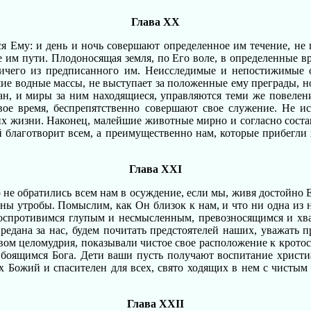
Глава XX
 Ему: и день и ночь совершают определенное им течение, не пр
е им пути. Плодоносящая земля, по Его воле, в определенные в
ичего из предписанного им. Неисследимые и непостижимые о
е водные массы, не выступает за положенные ему преграды, но 
н, и миры за ним находящиеся, управляются теми же повеления
ое время, беспрепятственно совершают свое служение. Не ис
их жизни. Наконец, малейшие животные мирно и согласно соста
й благотворит всем, а преимущественно нам, которые прибегли
Глава XXI
 не обратились всем нам в осуждение, если мы, живя достойно Е
йны утробы. Помыслим, как Он близок к нам, и что ни одна из
 воспротивимся глупым и несмысленным, превозносящимся и х
редана за нас, будем почитать предстоятелей наших, уважать 
вом целомудрия, показывали чистое свое расположение к крото
 боящимся Бога. Дети ваши пусть получают воспитание христиа
рах Божий и спасителен для всех, свято ходящих в нем с чисты
Глава XXII