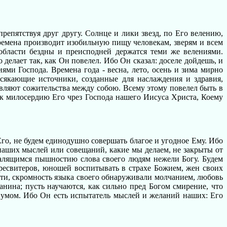
епятствуя друг другу. Солнце и лики звезд, по Его велению,
ремена производит изобильную пищу человекам, зверям и всем
бласти бездны и преисподней держатся теми же велениями.
делает так, как Он повелел. Ибо Он сказал: доселе дойдешь, и
ми Господа. Времена года - весна, лето, осень и зима мирно
сякающие источники, созданные для наслаждения и здравия,
вляют сожительства между собою. Всему этому повелел быть в
 к милосердию Его чрез Господа нашего Иисуса Христа, Коему
го, не будем единодушно совершать благое и угодное Ему. Ибо
 наших мыслей или совещаний, какие мы делаем, не закрыты от
валящимся пышностию слова своего людям нежели Богу. Будем
пресвитеров, юношей воспитывать в страхе Божием, жен своих
сти, скромность языка своего обнаруживали молчанием, любовь
нина; пусть научаются, как сильно пред Богом смирение, что
м умом. Ибо Он есть испытатель мыслей и желаний наших: Его