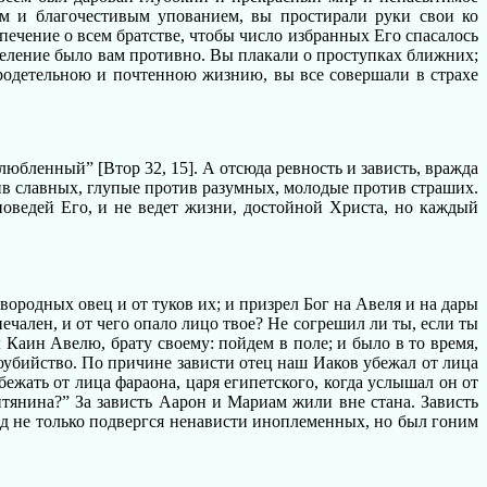
ем и благочестивым упованием, вы простирали руки свои ко
ечение о всем братстве, чтобы число избранных Его спасалось
деление было вам противно. Вы плакали о проступках ближних;
бродетельною и почтенною жизнию, вы все совершали в страхе
злюбленный” [Втор 32, 15]. А отсюда ревность и зависть, вражда
ив славных, глупые против разумных, молодые против страших.
аповедей Его, и не ведет жизни, достойной Христа, но каждый
вородных овец и от туков их; и призрел Бог на Авеля и на дары
печален, и от чего опало лицо твое? Не согрешил ли ты, если ты
 Каин Авелю, брату своему: пойдем в поле; и было в то время,
атоубийство. По причине зависти отец наш Иаков убежал от лица
ежать от лица фараона, царя египетского, когда услышал он от
птянина?” За зависть Аарон и Мариам жили вне стана. Зависть
ид не только подвергся ненависти иноплеменных, но был гоним