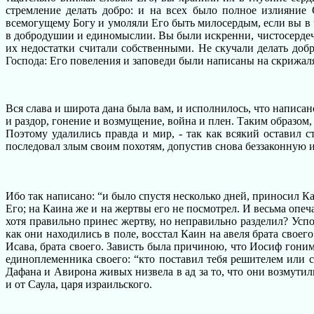
стремление делать добро: и на всех было полное излияние
всемогущему Богу и умоляли Его быть милосердым, если вы в 
в добродушии и единомыслии. Вы были искренни, чистосердечн
их недостатки считали собственными. Не скучали делать доб
Господа: Его повеления и заповеди были написаны на скрижал
Вся слава и широта дана была вам, и исполнилось, что написано
и раздор, гонение и возмущение, война и плен. Таким образо
Поэтому удалились правда и мир, - так как всякий оставил с
последовал злым своим похотям, допустив снова беззаконную и
Ибо так написано: “и было спустя несколько дней, приносил Ка
Его; на Каина же и на жертвы его не посмотрел. И весьма опеча
хотя правильно принес жертву, но неправильно разделил? Успо
как они находились в поле, восстал Каин на авеля брата своег
Исава, брата своего. Зависть была причиною, что Иосиф гоним
единоплеменника своего: “кто поставил тебя решителем или с
Дафана и Авирона живых низвела в ад за то, что они возмути
и от Саула, царя израильского.