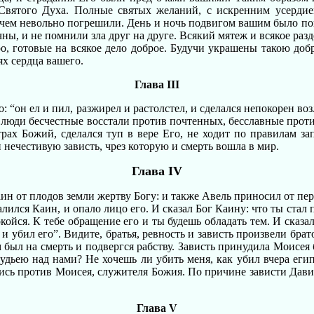
 Святого Духа. Полные святых желаний, с искренним усерди
чем невольно погрешили. День и ночь подвигом вашим было поп
ы, и не помнили зла друг на друге. Всякий мятеж и всякое раз
ро, готовые на всякое дело доброе. Будучи украшены такою до
ях сердца вашего.
Глава III
: “он ел и пил, разжирел и растолстел, и сделался непокорен во
м, люди бесчестные восстали против почтенных, бесславные прот
трах Божий, сделался туп в вере Его, не ходит по правилам з
 нечестивую зависть, чрез которую и смерть вошла в мир.
Глава IV
ин от плодов земли жертву Богу: и также Авель приносил от пер
лился Каин, и опало лицо его. И сказал Бог Каину: что ты стал 
койся. К тебе обращение его и ты будешь обладать тем. И сказал
о и убил его”. Видите, братья, ревность и зависть произвели бр
 был на смерть и подвергся рабству. Зависть принудила Моисея б
удьею над нами? Не хочешь ли убить меня, как убил вчера еги
лись против Моисея, служителя Божия. По причине зависти Дав
Глава V