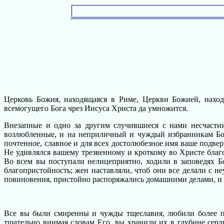
Церковь Божия, находящаяся в Риме, Церкви Божией, нахо
всемогущего Бога чрез Иисуса Христа да умножится.
Внезапные и одно за другим случившиеся с нами несчастия
возлюбленные, и на неприличный и чуждый избранникам Бож
почтенное, славное и для всех достолюбезное имя ваше подве
Не удивлялся вашему трезвенному и кроткому во Христе благ
Во всем вы поступали нелицеприятно, ходили в заповедях 
благопристойность; жен наставляли, чтоб они все делали с н
повиновения, пристойно распоряжались домашними делами, и 
Все вы были смиренны и чужды тщеславия, любили более под
тщательно внимая словам Его, вы хранили их в глубине сер