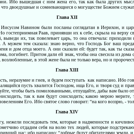
ни. Ибо вышедшая с ним жена его, так как была других мысле
ли, что двоедушные и сомневающиеся о могуществе Божием служат
Глава XII
а Иисусом Навином были посланы соглядатаи в Иерихон, и царь
 Но гостеприимная Раав, принявши их к себе, скрыла на верху св
, выведи их, так повелевает царь, то она отвечала: приходили 
. А мужем тем сказала: знаю верно, что Господь Бог ваш предас
меня и дом отца моего. А они сказали ей: будет так, как ты ск
ома, погибнет. Притом дали ей знак, чтобы она свесила из дома 
возлюбленные, в этой жене была не только вера, но и пророчест
Глава XIII
ость, неразумие и гнев, и будем поступать как написано. Ибо г
алящийся пусть хвалится Господом, ища Его, и творя суд и пра
уйте, чтобы быть помилованными, отпущайте, дабы вам было отпущ
е снисходить, так к вам будут снисходить; какою мерою мерит
овелениям Его. Ибо святое слово говорит: “на кого воззрю, - то
Глава XIV
Богу, нежели последовать тем, которые в надменности и кичлив
рометчиво отдадим себя на волю тех людей, которые подстрекают
ривший нас; ибо написано: “добрые будут обитателями земли, и 