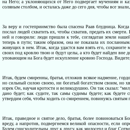
на Него; а уклоняющихся от Него подвергает мучениям и каз
соляным столбом, и осталась даже до сего дня, чтобы все зна
За веру и гостеприимство была спасена Раав блудница. Когд
послал людей схватить их, чтобы схватив, предать их смерти.
ней и говорили: люди пришли к тебе, соглядатаи земли нашей
теперь в пути; таким образом, она не показала их посланным
живущих в нем. Итак, когда удастся вам взять его, сохраните 
своих под кровлю твою и будут целы, а кто будет найден вне д
уповающим на Бога будет искупление кровию Господа. Видите, 
Итак, будем смиренны, братья, отложив всякое надмение, горд
но сильный силою своею, ни богатый богатством своим, но хв
изрек Он, научая кротости и великодушию. Он так сказал: “мил
дано будет; как судите, так самы судимы будете; как будет
утвердим себя, чтобы ходить со смирением, повинуясь святым п
Итак, праведное и святое дело, братья, более повиноваться 
вреду, а напротив, подвергнемся великой опасности, если оп
Будем снисходительны друг к другу, как милосерд и благ Сотво