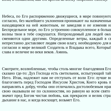
Небеса, по Его распоряжению движущиеся, в мире повинуются
согласно, без малейшего уклонения проникают на назначенны
находящимся на ней животным, не замедляя и не изменяя н
Беспредельное море, по Его устроению совокупленное в больши
волны твои в тебе сокрушатся. Непроходимый для людей океа
сменяются одни другими. Определенные ветры, каждый в св
непрестанно доставляют людям свою влагу, необходимую для 
согласии и мире великий Создатель и Владыка всего, Которы
слава и величие во веки веков. Аминь.
Смотрите, возлюбленные, чтобы столь многие благодеяния Его
сказано где-то: Дух Господа есть светильник, испытующий та
Него. Итак, надлежит нам не отступать от воли Его: лучше
благоговеть перед Господом Иисусом Христом, Коего кровь п
направлять к добру, чтобы они отличались достолюбезным нра
свою оказывали не по склонностям, но равную ко всем свято
значит пред Богом чистая любовь, как прекрасен и велик ст
дыхание в нас, и когда восхощет, возьмет Его.