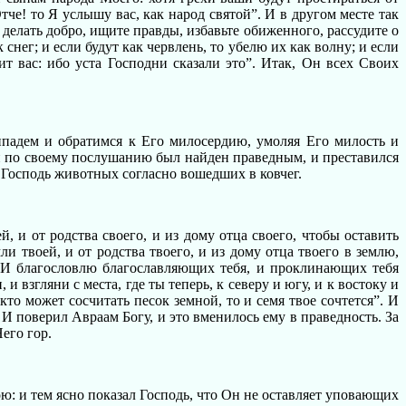
тче! то Я услышу вас, как народ святой”. И в другом месте так
 делать добро, ищите правды, избавьте обиженного, рассудите о
 снег; и если будут как червлень, то убелю их как волну; и если
ит вас: ибо уста Господни сказали это”. Итак, Он всех Своих
рипадем и обратимся к Его милосердию, умоляя Его милость и
ый по своему послушанию был найден праведным, и преставился
с Господь животных согласно вошедших в ковчег.
и от родства своего, и из дому отца своего, чтобы оставить
 твоей, и от родства твоего, и из дому отца твоего в землю,
. И благословлю благославляющих тебя, и проклинающих тебя
и взгляни с места, где ты теперь, к северу и югу, и к востоку и
то может сосчитать песок земной, то и семя твое сочтется”. И
. И поверил Авраам Богу, и это вменилось ему в праведность. За
его гор.
ю: и тем ясно показал Господь, что Он не оставляет уповающих