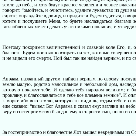
земли до неба, и хотя будут краснее червлени и чернее власян
говорит: “омойтесь, и очиститесь, удалите лукавство из душ в
сироте, оправдайте вдовицу, и придите и будем судиться, говори
хотите и послушаете Меня, то будете наслаждаться благами з
возлюбленных хочет сделать участниками покаяния, и утверд
Поэтому покоримся величественной и славной воле Его, и, о
благость. Будем постоянно взирать на тех, которые совершен
и не видели его смерти. Ной был так же найден верным, и по 
Авраам, названный другом, найден верным по своему послуше
землю малую, родство малосильное и небольшой дом, наследов
которую покажут тебе. И сделаю тебя народом великим; и б
прокляну, и благославляться в тебе все племена земные”. И опят
к морю: ибо всю землю, которую ты видишь, отдам тебе и семе
еще сказано: “вывел Бог Авраама и сказал ему: взгляни на небо
веру и гостеприимство был дан ему в старости сын, но он из п
За гостеприимство и благочестие Лот вышел невредимым из Сод