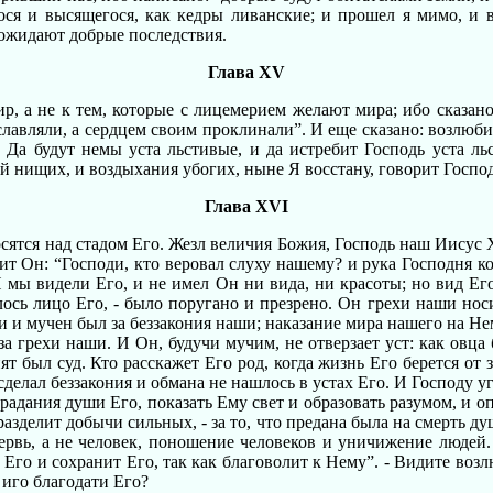
ося и высящегося, как кедры ливанские; и прошел я мимо, и во
а ожидают добрые последствия.
Глава XV
ир, а не к тем, которые с лицемерием желают мира; ибо сказано
славляли, а сердцем своим проклинали”. И еще сказано: возлюб
 Да будут немы уста льстивые, и да истребит Господь уста льс
й нищих, и воздыхания убогих, ныне Я восстану, говорит Господ
Глава XVI
сятся над стадом Его. Жезл величия Божия, Господь наш Иисус Х
рит Он: “Господи, кто веровал слуху нашему? и рука Господня 
И мы видели Его, и не имел Он ни вида, ни красоты; но вид Его
ось лицо Его, - было поругано и презрено. Он грехи наши носи
и и мучен был за беззакония наши; наказание мира нашего на Не
за грехи наши. И Он, будучи мучим, не отверзает уст: как овца
нят был суд. Кто расскажет Его род, когда жизнь Его берется о
сделал беззакония и обмана не нашлось в устах Его. И Господу уг
страдания души Его, показать Ему свет и образовать разумом, и 
разделит добычи сильных, - за то, что предана была на смерть д
 червь, а не человек, поношение человеков и уничижение люде
 Его и сохранит Его, так как благоволит к Нему”. - Видите воз
 иго благодати Его?