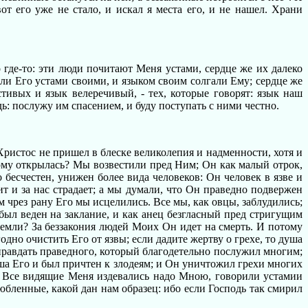
т его уже не стало, и искал я места его, и не нашел. Храни
 где-то: эти люди почитают Меня устами, сердце же их далеко
или Его устами своими, и языком своим солгали Ему; сердце же
тивых и язык велеречивый, - тех, которые говорят: язык наш
ь: послужу им спасением, и буду поступать с ними честно.
ристос не пришел в блеске великолепия и надменности, хотя и
кому открылась? Мы возвестили пред Ним; Он как малый отрок,
 бесчестен, унижен более вида человеков: Он человек в язве и
т и за нас страдает; а мы думали, что Он праведно подвержен
м чрез рану Его мы исцелились. Все мы, как овцы, заблудились;
 был веден на заклание, и как анец безгласный пред стригущим
т земли? За беззакония людей Моих Он идет на смерть. И потому
одно очистить Его от язвы; если дадите жертву о грехе, то душа
оправдать праведного, который благодетельно послужил многим;
уша Его и был причтен к злодеям; и Он уничтожил грехи многих
й. Все видящие Меня издевались надо Мною, говорили устамии
любленные, какой дан нам образец: ибо если Господь так смирил