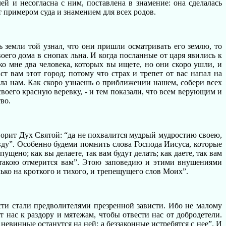
й и несогласна с ним, поставлена в знамение: она сделалась
 примером суда и знамением для всех родов.
 земли той узнал, что они пришли осматривать его землю, то
оего дома в снопах льна. И когда посланные от царя явились к
ко мне два человека, которых вы ищете, но они скоро ушли, и
т вам этот город; потому что страх и трепет от вас напал на
азала нам. Как скоро узнаешь о приближении нашем, собери всех
своего красную веревку, - и тем показали, что всем верующим и
во.
оворит Дух Святой: “да не похвалится мудрый мудростию своею,
вду”. Особенно будеми помнить слова Господа Иисуса, которые
ено; как вы делаете, так вам будут делать; как даете, так вам
е, такою отмерится вам”. Этою заповедию и этими внушениями
лько на кроткого и тихого, и трепещущего слов Моих”.
ости стали предволителями презренной зависти. Ибо не малому
 нас к раздору и мятежам, чтобы отвести нас от добродетели.
невинные останутся на ней; а беззаконные истребятся с нее”. И