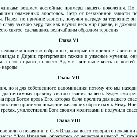
жникам: возьмем достойные примеры нашего поколения. По 
ашими блаженных апостолов. Петр от беззаконной зависти пон
 Павел, по причине зависти, получил награду за терпение: он 
славу за свою веру, так как научил весь мир правде, и доходи
место святое, сделавшись величайшим образцом терпения.
Глава VI
великое множество избранных, которые по причине зависти пр
наиды и Дирки; претерпевши тяжкие и ужасные мучения, они
ала слова праотца нашего Адама: “вот ныне кость от костей м
е народы.
Глава VII
ия, но и для собственного напоминания; потому что мы находи
 досточтимому правилу святого звания нашего. Будем смотрет
на пред Богом кровь Его, которая была пролита для нашего спас
милостиво принимал покаяние желавших обратиться к Нему. Ной
 грехах, умилостивили Бога своими молитвами и получили спасен
Глава VIII
ворили о покаянии; и Сам Владыка всего говорил о покаянии с 
сль: “Дом Израилев, обратитесь от нечестия вашего”. “Скажи 