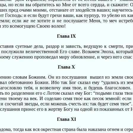
ицы, но если вы обратитесь ко Мне от всего сердца, и скажите: О
аших пред очами моими, отстаньте от злодейств ваших; научитесь
т Господь: и если будут грехи ваши, как пурпур, то убелю их как
емли; если же не хотите и не послушаете Меня, то меч истреб
ил это всемогущею Своею волею!
Глава IX
ставив суетные дела, раздор и зависть, ведущую к смерти, п
но послужили величественной Его славе. Возьмем Эноха, котор
своему служению проповедал миру обновление, и через него спа
Глава X
нию словам Божиим. Он из послушания вышел из земли своей, 
ал обетованию Божии. Ибо так Бог сказал ему “удались из земли
лагословлю тебя, и возвеличу имя твое, и будешь благословен
ь по разделении его с Лотом сказал ему Бог: “подыми глаза твои, 
ни твоему на век. И соделаю семя твое как песок земной: если к
 и сосчитай звезды, если можешь счесть их: так будет семя твое”
ослушания принес его в жертву Богу на одной из показанных от Н
Глава XI
ома, тогда как вся окрестная страна была наказана огнем и серо