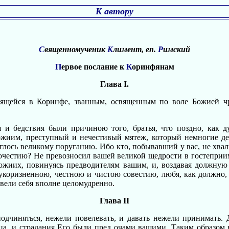
К автору
С
вященномученик
К
лимент, еп.
Р
имский
П
ервое послание к
К
оринфянам
Глава I.
дящейся в Коринфе, званным, освященным по воле Божией чр
 и бедствия были причиною того, братья, что поздно, как д
иим, преступный и нечестивый мятеж, который немногие дер
рглось великому поруганию. Ибо кто, побывавший у вас, не хва
очестию? Не превозносил вашей великой щедрости в гостеприи
Божиих, повинуясь предводителям вашим, и, воздавая должн
еукоризненною, честною и чистою совестию, любя, как должно,
вели себя вполне целомудренно.
Глава II
чиняться, нежели повелевать, и давать нежели принимать. Д
дца, и страдания Его были пред очами вашими. Таким образом