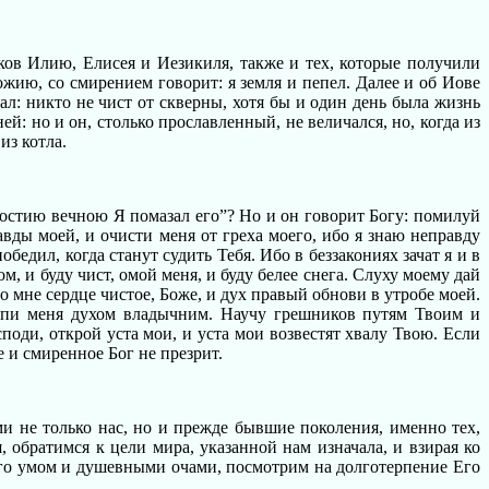
ков Илию, Елисея и Иезикиля, также и тех, которые получили
ожию, со смирением говорит: я земля и пепел. Далее и об Иове
зал: никто не чист от скверны, хотя бы и один день была жизнь
й: но и он, столько прославленный, не величался, но, когда из
из котла.
лостию вечною Я помазал его”? Но и он говорит Богу: помилуй
вды моей, и очисти меня от греха моего, ибо я знаю неправду
едил, когда станут судить Тебя. Ибо в беззакониях зачат я и в
 и буду чист, омой меня, и буду белее снега. Слуху моему дай
о мне сердце чистое, Боже, и дух правый обнови в утробе моей.
ркпи меня духом владычним. Научу грешников путям Твоим и
поди, открой уста мои, и уста мои возвестят хвалу Твою. Если
 и смиренное Бог не презрит.
и не только нас, но и прежде бывшие поколения, именно тех,
 обратимся к цели мира, указанной нам изначала, и взирая ко
его умом и душевными очами, посмотрим на долготерпение Его