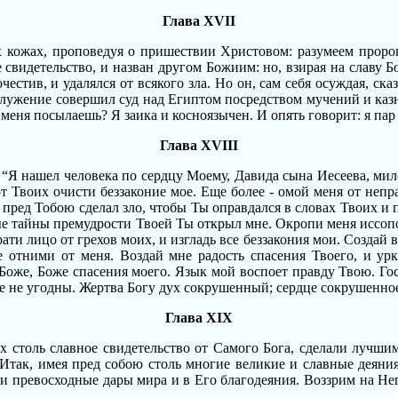
Глава XVII
их кожах, проповедуя о пришествии Христовом: разумеем проро
свидетельство, и назван другом Божиим: но, взирая на славу Б
естив, и удалялся от всякого зла. Но он, сам себя осуждая, ска
служение совершил суд над Египтом посредством мучений и казне
меня посылаешь? Я заика и косноязычен. И опять говорит: я пар 
Глава XVIII
: “Я нашел человека по сердцу Моему, Давида сына Иесеева, ми
т Твоих очисти беззаконие мое. Еще более - омой меня от непра
пред Тобою сделал зло, чтобы Ты оправдался в словах Твоих и поб
е тайны премудрости Твоей Ты открыл мне. Окропи меня иссопом,
ати лицо от грехов моих, и изгладь все беззакония мои. Создай в
не отними от меня. Воздай мне радость спасения Твоего, и у
 Боже, Боже спасения моего. Язык мой воспоет правду Твою. Гос
е не угодны. Жертва Богу дух сокрушенный; сердце сокрушенное
Глава XIX
столь славное свидетельство от Самого Бога, сделали лучшим
так, имея пред собою столь многие великие и славные деяния,
 и превосходные дары мира и в Его благодеяния. Воззрим на Н