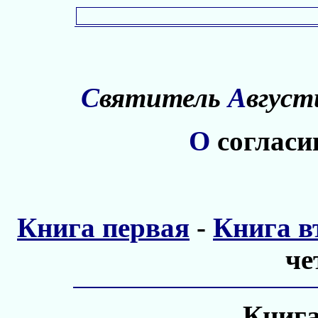
С
вятитель
А
вгуст
О
соглас
Книга первая
-
Книга в
че
Книга