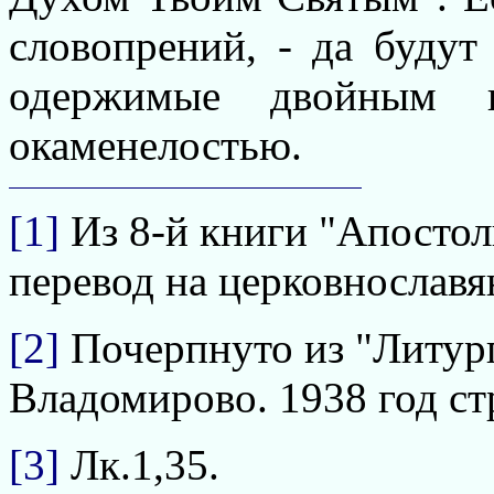
словопрений, - да будут
одержимые двойным 
окаменелостью.
[1]
Из 8-й книги "Апосто
перевод на церковнославян
[2]
Почерпнуто из "Литург
Владомирово. 1938 год стр
[3]
Лк.1,35.