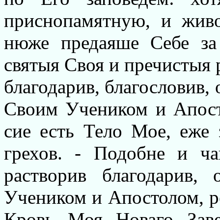
приснопамятную, и жив
нюже предаяше Себе за
святыя Своя и пречистыя р
благодарив, благословив, 
Своим Учеником и Апосто
cие есть Тело Мое, еже 
грехов. - Подобне и ч
растворив благодарив,
Учеником и Апостолом, рек
Кровь Моя Новаго Зав