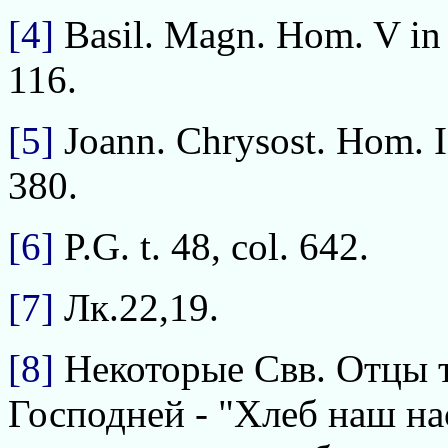
[4]
Basil. Magn. Hom. V in H
116.
[5]
Joann. Chrysost. Hom. I d
380.
[6]
P.G. t. 48, col. 642.
[7]
Лк.22,19.
[8]
Некоторые Свв. Отцы 
Господней - "Хлеб наш на