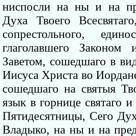
ниспосли на ны и на п
Духа Твоего Всесвятаг
сопрестольного, един
глаголавшего Законом
Заветом, сошедшаго в ви
Иисуса Христа во Иордан
сошедшаго на святыя Тв
язык в горнице святаго и
Пятидесятницы, Сего Дух
Владыко, на ны и на пре