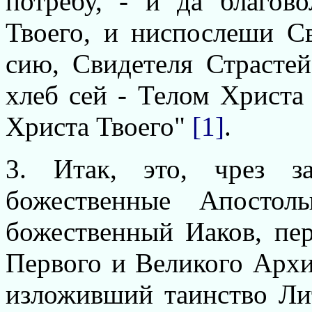
потребу, - и да благов
Твоего, и ниспослеши С
сию, Свидетеля Страстей
хлеб сей - Телом Христа
Христа Твоего"
[1]
.
3. Итак, это, чрез з
божественные Апосто
божественный Иаков, пе
Первого и Великого Архи
изложивший таинство Лит