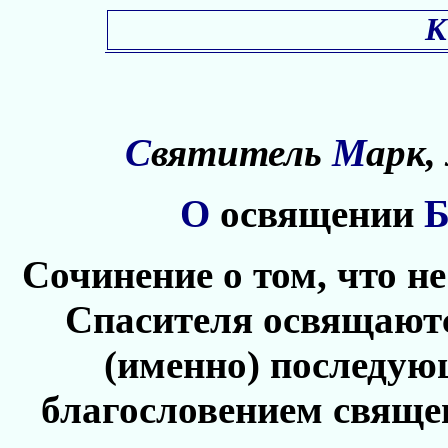
К
С
вятитель
М
арк
О
освящении
Сочинение о том, что н
Спасителя освящают
(именно) последую
благословением свяще