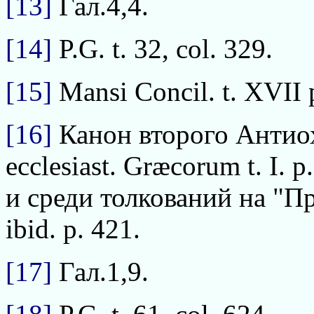
[13]
Гал.4,4.
[14]
P.G. t. 32, col. 329.
[15]
Mansi Concil. t. XVII 
[16]
Канон второго Антиохи
ecclesiast. Græcorum t. I.
и среди толкований на "П
ibid. p. 421.
[17]
Гал.1,9.