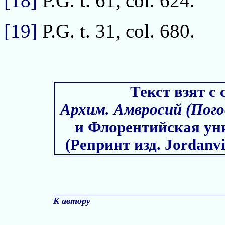
[18]
Р.G. t. 61, col. 624.
[19]
Р.G. t. 31, col. 680.
Текст взят с 
Архим. Амвросий (Пого
и Флорентийская уни
(Репринт изд. Jordanvil
К автору