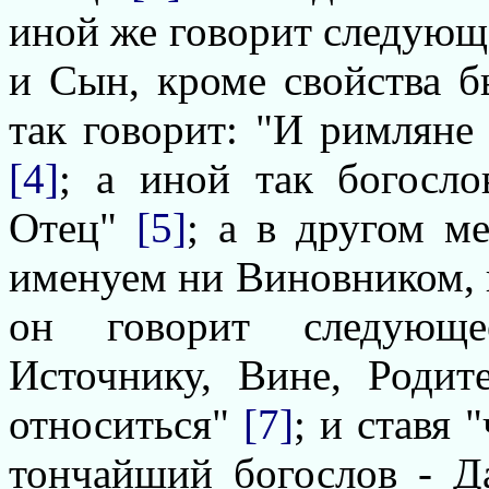
иной же говорит следующе
и Сын, кроме свойства 
так говорит: "И римлян
[4]
; а иной так богосло
Отец"
[5]
; а в другом м
именуем ни Виновником,
он говорит следующее
Источнику, Вине, Роди
относиться"
[7]
; и ставя 
тончайший богослов - Д