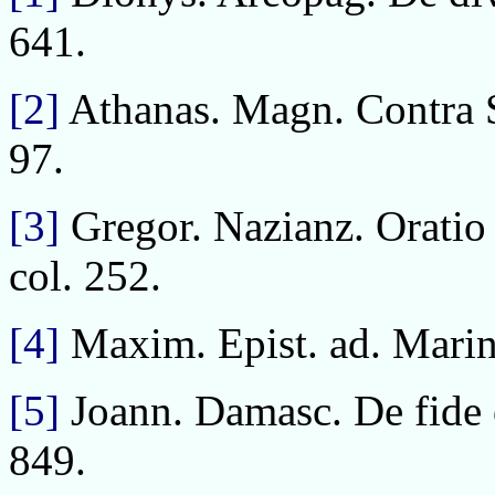
641.
[2]
Athanas. Magn. Contra Sab
97.
[3]
Gregor. Nazianz. Oratio 
col. 252.
[4]
Maxim. Epist. ad. Marinu
[5]
Joann. Damasc. De fide ort
849.