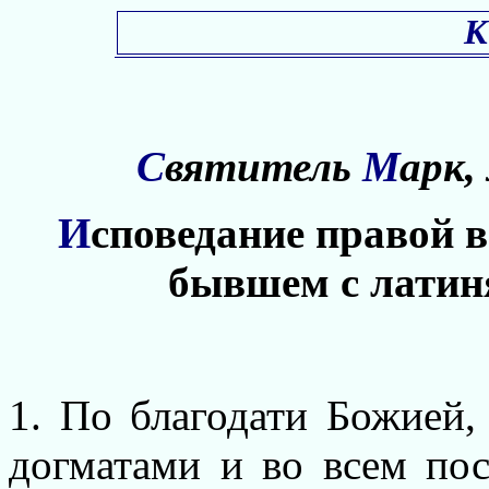
К
С
вятитель
М
арк
И
споведание правой в
бывшем с латин
1. По благодати Божией,
догматами и во всем по