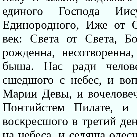
единого Господа Ии
Единородного, Иже от 
век: Света от Света, Б
рожденна, несотворенна
быша. Нас ради челов
сшедшого с небес, и во
Mapии Девы, и вочеловеч
Понтийстем Пилате, и 
воскресшого в третий де
на небеса, и седяща одес