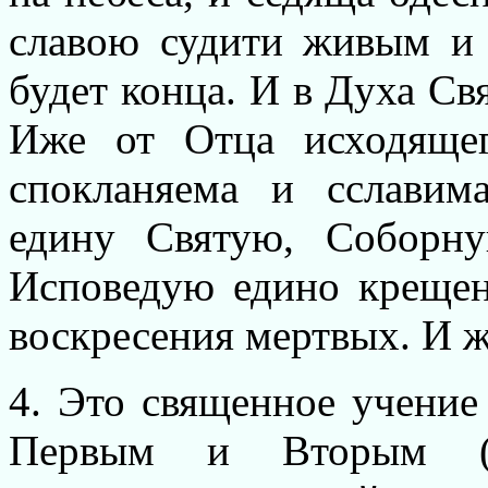
славою судити живым и
будет конца. И в Духа Св
Иже от Отца исходяще
спокланяема и сславим
едину Святую, Соборн
Исповедую едино крещен
воскресения мертвых. И ж
4. Это священное учени
Первым и Вторым (В