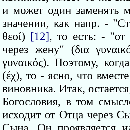
и может один заменять м
значении, как напр. - "С
θεοί)
[12]
, то есть: - "о
через жену" (δια γυναι
γυναικός). Поэтому, когд
(έχ), то - ясно, что вмес
виновника. Итак, остается
Богословия, в том смысл
исходит от Отца через Сы
Сына, Он проявляется и