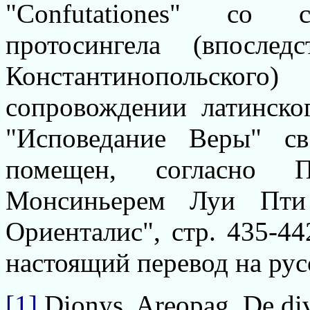
"Confutationes" co 
протосингела (впослед
Константинопольск
сопровождении латинско
"Исповедание Веры" с
помещен, согласно П
Монсиньерем Луи Пти
Ориенталис", стр. 435-44
настоящий перевод на рус
[1]
Dionys. Areopag. De div. 