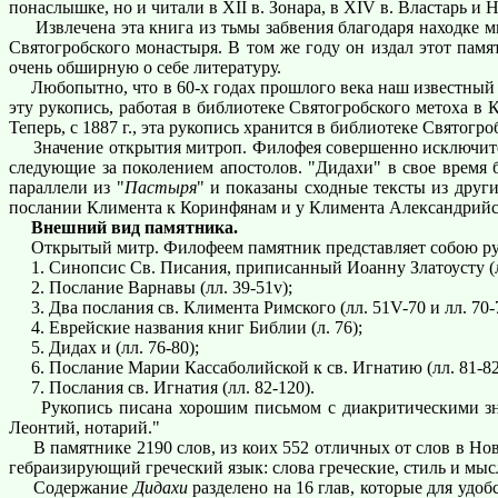
понаслышке, но и читали в XII в. Зонара, в XIV в. Властарь и
Извлечена эта книга из тьмы забвения благодаря находке м
Святогробского монастыря. В том же году он издал этот памя
очень обширную о себе литературу.
Любопытно, что в 60-х годах прошлого века наш известный п
эту рукопись, работая в библиотеке Святогробского метоха в К
Теперь, с 1887 г., эта рукопись хранится в библиотеке Святогр
Значение открытия митроп. Филофея совершенно исключитель
следующие за поколением апостолов. "Дидахи" в свое время
параллели из "
Пастыря
" и показаны сходные тексты из друг
послании Климента к Коринфянам и у Климента Александрийск
Внешний вид памятника.
Открытый митр. Филофеем памятник представляет собою рук
1. Синопсис Св. Писания, приписанный Иоанну Златоусту (лл.
2. Послание Варнавы (лл. 39-51v);
3. Два послания св. Климента Римского (лл. 51V-70 и лл. 70-7
4. Еврейские названия книг Библии (л. 76);
5. Дидах и (лл. 76-80);
6. Послание Марии Кассаболийской к св. Игнатию (лл. 81-82
7. Послания св. Игнатия (лл. 82-120).
Рукопись писана хорошим письмом с диакритическими знака
Леонтий, нотарий."
В памятнике 2190 слов, из коих 552 отличных от слов в Новом
гебраизирующий греческий язык: слова греческие, стиль и мыс
Содержание
Дидахи
разделено на 16 глав, которые для удоб