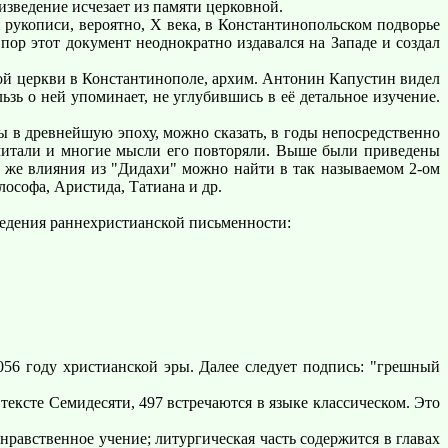
оизведение исчезает из памяти церковной.
укописи, вероятно, X века, в Константинопольском подворье
пор этот документ неоднократно издавался на Западе и создал
ой церкви в Константинополе, архим. Антонин Капустин видел
льзь о ней упоминает, не углубившись в её детальное изучение.
в древнейшую эпоху, можно сказать, в годы непосредственно
 читали и многие мысли его повторяли. Выше были приведены
и же влияния из "Дидахи" можно найти в так называемом 2-ом
софа, Аристида, Татиана и др.
едения раннехристианской письменности:
6 году христианской эры. Далее следует подпись: "грешный
тексте Семидесяти, 497 встречаются в языке классическом. Это
нравственное учение; литургическая часть содержится в главах