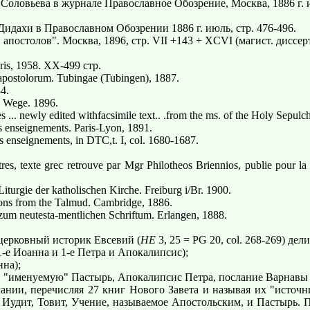
оловьева в журнале Православное Обозрение, Москва, 1886 г. и
Дидахи в Православном Обозрении 1886 г. июль, стр. 476-496.
остолов". Москва, 1896, стр. VII +143 + XCVI (магист. диссер
aris, 1958. XX-499 стр.
postolorum. Tubingae (Tubingen), 1887.
4.
n Wege. 1896.
... newly edited withfacsimile text.. .from the ms. of the Holy Sepulc
 enseignements. Paris-Lyon, 1891.
 enseignements, in DTC,t. I, col. 1680-1687.
, texte grec retrouve par Mgr Philotheos Briennios, publie pour la 
turgie der katholischen Kirche. Freiburg i/Br. 1900.
ions from the Talmud. Cambridge, 1886.
um neutesta-mentlichen Schriftum. Erlangen, 1888.
церковный историк Евсевий (
НЕ
3, 25 = PG 20, col. 268-269) де
е Иоанна и 1-е Петра и Апокалипсис);
нна);
, "именуемую" Пастырь, Апокалипсис Петра, послание Варнавы 
и, перечисляя 27 книг Нового Завета и называя их "источник
Иудит, Товит, Учение, называемое Апостольским, и Пастырь. Пом