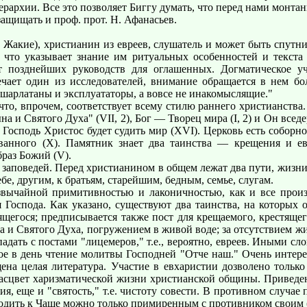
ерархии. Все это позволяет Биггу думать, что перед нами монт
ищать и проф. прот. Н. Афанасьев.
Жакие), христианин из евреев, слушатель и может быть спутн
что указывает знание им ритуальных особенностей и текста
т позднейших руководств для оглашенных. Догматическое уч
чает один из исследователей, внимание обращается в нем бо
ь шарлатаны и эксплуататоры, а вовсе не инакомыслящие."
что, впрочем, соответствует всему стилю раннего христианства
 и Святого Духа" (VII, 2), Бог — Творец мира (I, 2) и Он вседерж
 Господь Христос будет судить мир (XVI). Церковь есть собор
ванного (X). Памятник знает два таинства — крещения и ев
браз Божий (V).
аповедей. Перед христианином в общем лежат два пути, жизни и 
е, другим, к братьям, старейшим, бедным, семье, слугам.
езвычайной примитивностью и лаконичностью, как и все произ
я Господа. Как указано, существуют два таинства, на которых
ящегося; предписывается также пост для крещаемого, крестящег
на и Святого Духа, погружением в живой воде; за отсутствием ж
адать с постами "лицемеров," т.е., вероятно, евреев. Иными с
ное в день чтение молитвы Господней "Отче наш." Очень инте
щена целая литература. Участие в евхаристии дозволено толь
й расцвет харизматической жизни христианской общины. Приве
, еще и "святость," т.е. чистоту совести. В противном случае 
ходить к Чаше можно только примиренным с противником своим 