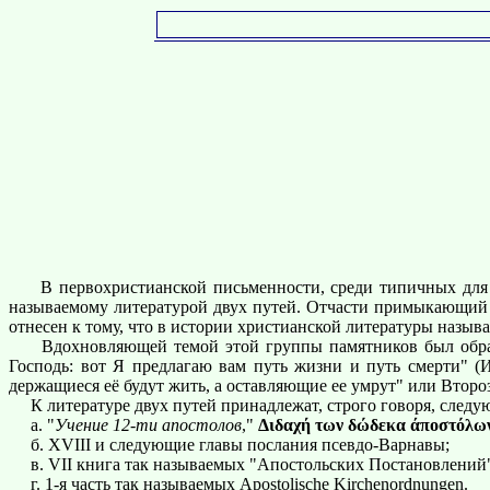
В первохристианской письменности, среди типичных для не
называемому литературой двух путей. Отчасти примыкающий 
отнесен к тому, что в истории христианской литературы назыв
Вдохновляющей темой этой группы памятников был образ дв
Господь: вот Я предлагаю вам путь жизни и путь смерти" (И
держащиеся её будут жить, а оставляющие ее умрут" или Второз.
К литературе двух путей принадлежат, строго говоря, следу
а. "
Учение 12-ти апостолов
,"
Διδαχή των δώδεκα άποστόλω
б. XVIII и следующие главы послания псевдо-Варнавы;
в. VII книга так называемых "Апостольских Постановлений" 
г. 1-я часть так называемых Apostolische Kirchenordnungen.