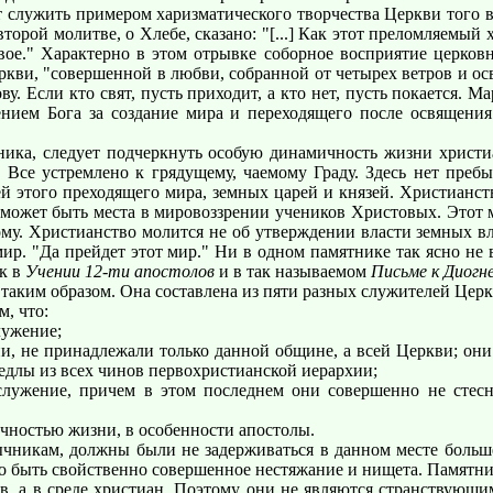
лужить примером харизматического творчества Церкви того вре
второй молитве, о Хлебе, сказано: "[...] Как этот преломляемый
Твое." Характерно в этом отрывке соборное восприятие церковн
ркви, "совершенной в любви, собранной от четырех ветров и ос
у. Если кто свят, пусть приходит, а кто нет, пусть покается. М
рением Бога за создание мира и переходящего после освящени
ика, следует подчеркнуть особую динамичность жизни христи
Все устремлено к грядущему, чаемому Граду. Здесь нет пребы
й этого преходящего мира, земных царей и князей. Христианств
 может быть места в мировоззрении учеников Христовых. Этот м
му. Христианство молится не об утверждении власти земных вл
ир. "Да прейдет этот мир." Ни в одном памятнике так ясно не
ак в
Учении 12-ти апостолов
и в так называемом
Письме к Диогн
ким образом. Она составлена из пяти разных служителей Церкв
, что:
лужение;
, не принадлежали только данной общине, а всей Церкви; они 
едлы из всех чинов первохристианской иерархии;
жение, причем в этом последнем они совершенно не стесн
чностью жизни, в особенности апостолы.
икам, должны были не задерживаться в данном месте больше дв
ло быть свойственно совершенное нестяжание и нищета. Памятни
, а в среде христиан. Поэтому они не являются странствующи