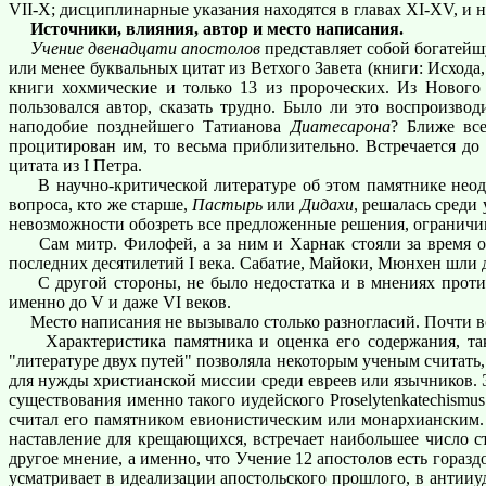
VII-Х; дисциплинарные указания находятся в главах XI-XV, и 
Источники, влияния, автор и место написания.
Учение двенадцати апостолов
представляет собой богатейш
или менее буквальных цитат из Ветхого Завета (книги: Исхода
книги хохмические и только 13 из пророческих. Из Нового
пользовался автор, сказать трудно. Было ли это воспроизво
наподобие позднейшего Татианова
Диатесарона
? Ближе все
процитирован им, то весьма приблизительно. Встречается до
цитата из I Петра.
В научно-критической литературе об этом памятнике неодн
вопроса, кто же старше,
Пастырь
или
Дидахи
, решалась среди
невозможности обозреть все предложенные решения, огранич
Сам митр. Филофей, а за ним и Харнак стояли за время от 
последних десятилетий I века. Сабатие, Майоки, Мюнхен шли д
С другой стороны, не было недостатка и в мнениях противо
именно до V и даже VI веков.
Место написания не вызывало столько разногласий. Почти все
Характеристика памятника и оценка его содержания, так 
"литературе двух путей" позволяла некоторым ученым считать
для нужды христианской миссии среди евреев или язычников.
существования именно такого иудейского Proselytenkatechismu
считал его памятником евионистическим или монархианским. Б
наставление для крещающихся, встречает наибольшее число ст
другое мнение, а именно, что Учение 12 апостолов есть гораз
усматривает в идеализации апостольского прошлого, в антииу