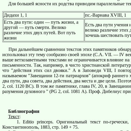
Для большей ясности их родства приводим параллельные тек
Дидахи 1, 1
пс.-Варнава XVIII, 1
Есть два пути: один — путь жизни, а
Есть два пути учения и
другой — путь смерти. Велико
велико различие этих д
различие этих двух путей. Вот путь
хочешь шествовать пут
жизни
При дальнейшем сравнении текстов этих памятников обнаруж
использовал эту тему сообразно своей эпохе (С.А. VII. — IV 
выше ветхозаветными текстами не ограничивается влияние на
письменности. Так, например, в чисто христианской литерату
что "действия этих сил двояки." А в Заповеди VIII, I повт
называемом "Завещании 12-ти патриархов" (апокриф раннего х
два пути, два совета, два действия, два места и две цели. Поэт
2, col. 1120 ВС). В том же памятнике, глава IV, 20, в Завещан
разумения духовного " (PG 2, col. 1081 А). Проф. Дибелиус п
Библиография
Текст
:
1. Editio princeps. Оригинальный текст по-гречески
Константинополь, 1883, стр. 149 + 75.