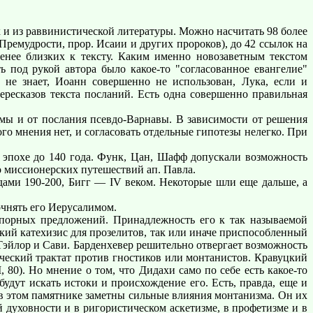
и из раввинистической литературы. Можно насчитать 98 более
Премудрости, прор. Исаии и других пророков), до 42 ссылок на
енее близких к тексту. Каким именно новозаветным текстом
ь под рукой автора было какое-то "согласованное евангелие"
 не знает, Иоанн совершенно не использован, Лука, если и
ересказов текста посланий. Есть одна совершенно правильная
ы и от послания псевдо-Варнавы. В зависимости от решения
го мнения нет, и согласовать отдельные гипотезы нелегко. При
 эпохе до 140 года. Функ, Цан, Шафф допускали возможность
о миссионерских путешествий ап. Павла.
ами 190-200, Бигг — IV веком. Некоторые шли еще дальше, а
очнять его Иерусалимом.
порных предложений. Принадлежность его к так называемой
кий катехизис для прозелитов, так или иначе приспособленный
эйлор и Сави. Барденхевер решительно отвергает возможность
мический трактат против гностиков или монтанистов. Кравуцкий
80). Но мнение о том, что Дидахи само по себе есть какое-то
удут искать истоки и происхождение его. Есть, правда, еще и
о в этом памятнике заметны сильные влияния монтанизма. Он их
 духовности и в ригористическом аскетизме, в профетизме и в