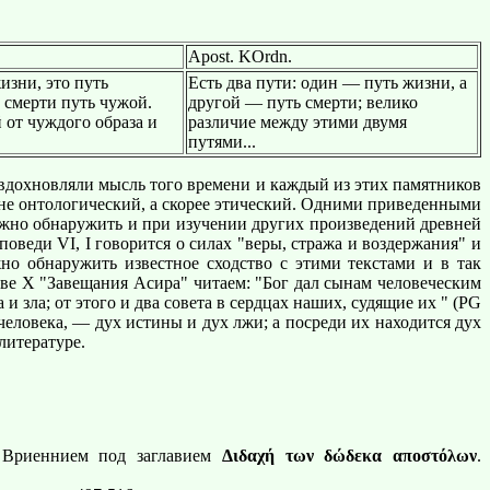
Apost. KOrdn.
изни, это путь
Есть два пути: один — путь жизни, а
 смерти путь чужой.
другой — путь смерти; велико
й от чуждого образа и
различие между этими двумя
путями...
дохновляли мысль того времени и каждый из этих памятников
м не онтологический, а скорее этический. Одними приведенными
ожно обнаружить и при изучении других произведений древней
веди VI, I говорится о силах "веры, стража и воздержания" и
жно обнаружить известное сходство с этими текстами и в так
аве X "Завещания Асира" читаем: "Бог дал сынам человеческим
 и зла; от этого и два совета в сердцах наших, судящие их " (PG
т человека, — дух истины и дух лжи; а посреди их находится дух
литературе.
 Вриеннием под заглавием
Διδαχή των δώδεκα αποστόλων
.