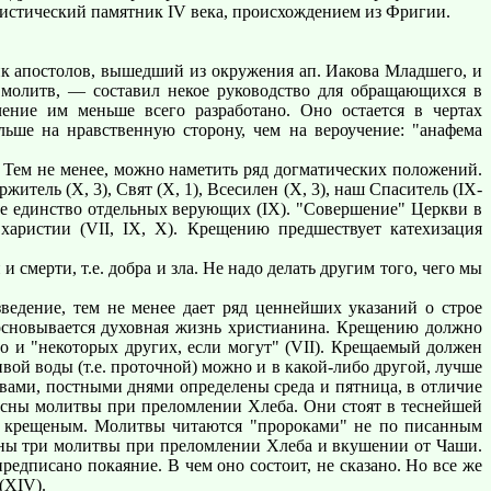
анистический памятник IV века, происхождением из Фригии.
ик апостолов, вышедший из окружения ап. Иакова Младшего, и
 молитв, — составил некое руководство для обращающихся в
ение им меньше всего разработано. Оно остается в чертах
льше на нравственную сторону, чем на вероучение: "анафема
. Тем не менее, можно наметить ряд догматических положений.
итель (X, 3), Свят (X, 1), Всесилен (X, 3), наш Спаситель (IX-
ное единство отдельных верующих (IX). "Совершение" Церкви в
харистии (VII, IX, X). Крещению предшествует катехизация
смерти, т.е. добра и зла. Не надо делать другим того, чего мы
ведение, тем не менее дает ряд ценнейших указаний о строе
 основывается духовная жизнь христианина. Крещению должно
о и "некоторых других, если могут" (VII). Крещаемый должен
ивой воды (т.е. проточной) можно и в какой-либо другой, лучше
ловами, постными днями определены среда и пятница, в отличие
ресны молитвы при преломлении Хлеба. Они стоят в теснейшей
ко крещеным. Молитвы читаются "пророками" не по писанным
дены три молитвы при преломлении Хлеба и вкушении от Чаши.
предписано покаяние. В чем оно состоит, не сказано. Но все же
(XIV).