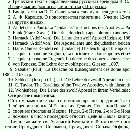
2. Греческий текст с параллельным русским переводом В. С. С
Исследования (монографии и статьи): По-русски
:
1. Вводная статья В. С. Соловьева к своему переводу текста 
2. А. Ф. Карашев. О новооткрытом памятнике "Учение 12-ти ап
На других языках
:
1. Audet (Jean-Paul). La "Didache," instructions des Apotres ... P
2. Funk (Franz Xaver). Doctrina duodecim apostolorum. canones a
3. Harnack (Adolf von). Die Lehre der zwolf Apostel Leipzig, 188
4. Harnack (Adolf von). Die Apostellehre und diejudischen beide
5. Hams (James Rendel) ed.. [Didache] The teaching of the apostles 
6. Jacquier (chanoine Eugbne), La doctrine des dome apotres et ses
7. Jacquier (chanoine Eugene), La doctrine des douze apotres et ses
8. von Renesse. Die Lehre der zwolfApostel. Giessen, 1897.
9. Sabatier (Paul). La Didache ou lEnseignement des dome apotres
1885,1-167 стр.
10. Schlecht (Joseph Ch.), ed. Die Lehre der zwolf Apostel in der Li
11. C. Taylor. The Teaching of the Twelve Apostles, with illustrat
12. Wohlenberg. Die Lehre der zwolf Apostel in ihrem Verhdltnis z
Открытие памятника.
Об этом памятнике знало и помнило древнее предание. Так 
1. общепризнанные (4 Евангелия, Деяния, Послания Павла, 1-
2. спорные (послания Иакова, Иуды, 2-е Петра, 2-е и 3-е Иоа
3. ложные, в число последних относит: Деяния Павла, книгу
Точно так же и св. Афанасий Великий в 39-ом своем послани
чтения: Премудрость Соломона, Премудрость Сираха, Эсфирь, 