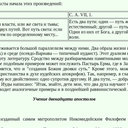
сты начала этих произведений:
С. А. VII, 1.
Есть два пути: один — путь ж
 власти, или же света и тьмы;
естественный; другой — путь
вух путей. Вот путь света: если
Один из них от Бога, а друго
ем по определенному месту...
воли.
ивается большой параллелизм между ними. Два образа жизни в
век) и среде (псевдо-Варнава — типичный иудаист). Этот дуализ
 эту литературу. Сродство между разбираемыми памятниками м
ре подобным примером может послужить Пастырь Ерма, где в Запо
оряется, что и "создания Божия двояки суть." Кроме этого, мо
ристианства в духе иудейских апокрифов). Так, например, в гл
ому все двойственно: одно супротив другому. И два пути, — добра
ии Иуды написано: "Итак, знайте, дети мои, что два духа научаю
риводит аналогичные примеры и в позднейшей раввинистической 
Учение двенадцати апостолов
, изданный самим митрополитом Никомидийским Филофеем