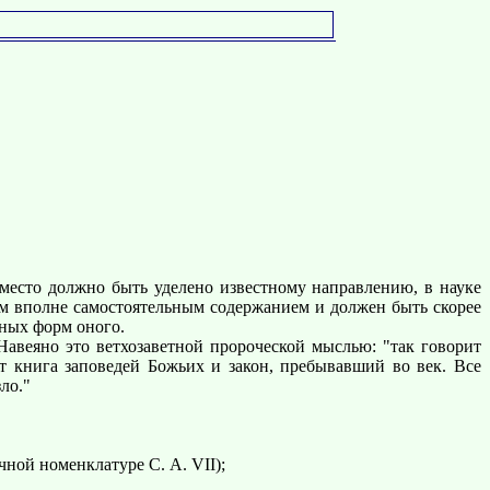
есто должно быть уделено известному направлению, в науке
м вполне самостоятельным содержанием и должен быть скорее
ьных форм оного.
веяно это ветхозаветной пророческой мыслью: "так говорит
от книга заповедей Божьих и закон, пребывавший во век. Все
ло."
ной номенклатуре С. А. VII);