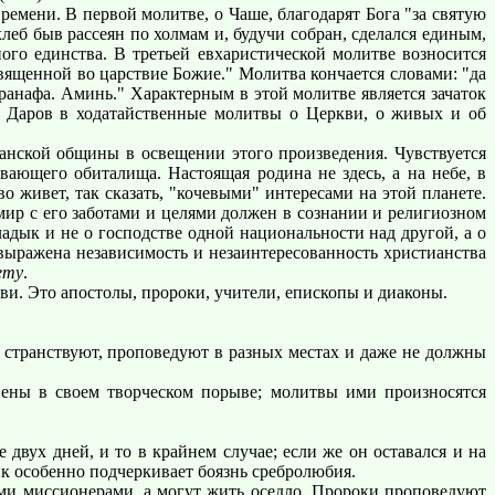
мени. В первой молитве, о Чаше, благодарят Бога "за святую
 хлеб быв рассеян по холмам и, будучи собран, сделался единым,
ого единства. В третьей евхаристической молитве возносится
вященной во царствие Божие." Молитва кончается словами: "да
аранафа. Аминь." Характерным в этой молитве является зачаток
я Даров в ходатайственные молитвы о Церкви, о живых и об
анской общины в освещении этого произведения. Чувствуется
вающего обиталища. Настоящая родина не здесь, а на небе, в
о живет, так сказать, "кочевыми" интересами на этой планете.
ир с его заботами и целями должен в сознании и религиозном
адык и не о господстве одной национальности над другой, а о
 выражена независимость и незаинтересованность христианства
ету
.
и. Это апостолы, пророки, учители, епископы и диаконы.
странствуют, проповедуют в разных местах и даже не должны
ены в своем творческом порыве; молитвы ими произносятся
ух дней, и то в крайнем случае; если же он оставался и на
к особенно подчеркивает боязнь сребролюбия.
ми миссионерами, а могут жить оседло. Пророки проповедуют