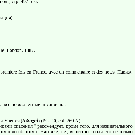
юль, стр. 497-516.
тация).
hre. London, 1887.
premiere fois en France, avec un commentaire et des notes, Париж,
лил все новозаветные писания на:
и Учения (
Διδαχαί
) (PG. 20, col. 269 А).
ами спасения," рекомендует, кроме того, для назидательного
нили об этом памятнике, т.е., вероятно, знали его не только