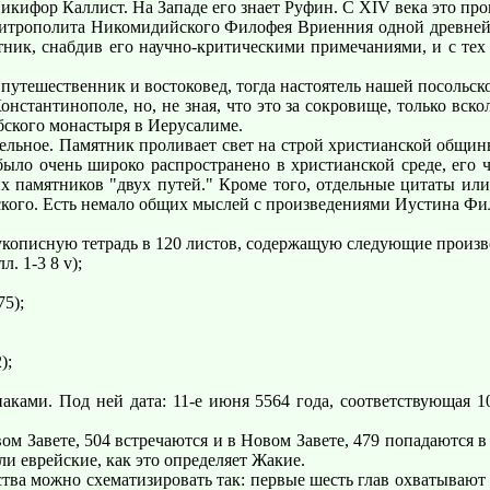
 Никифор Каллист. На Западе его знает Руфин. С XIV века это пр
итрополита Никомидийского Филофея Вриенния одной древней р
тник, снабдив его научно-критическими примечаниями, и с тех 
утешественник и востоковед, тогда настоятель нашей посольск
онстантинополе, но, не зная, что это за сокровище, только вско
обского монастыря в Иерусалиме.
ное. Памятник проливает свет на строй христианской общины 
 было очень широко распространено в христианской среде, его
их памятников "двух путей." Кроме того, отдельные цитаты ил
ого. Есть немало общих мыслей с произведениями Иустина Фило
описную тетрадь в 120 листов, содержащую следующие произв
 1-3 8 v);
5);
);
ми. Под ней дата: 11-е июня 5564 года, соответствующая 105
 Завете, 504 встречаются и в Новом Завете, 479 попадаются в 
ли еврейские, как это определяет Жакие.
ства можно схематизировать так: первые шесть глав охватывают 