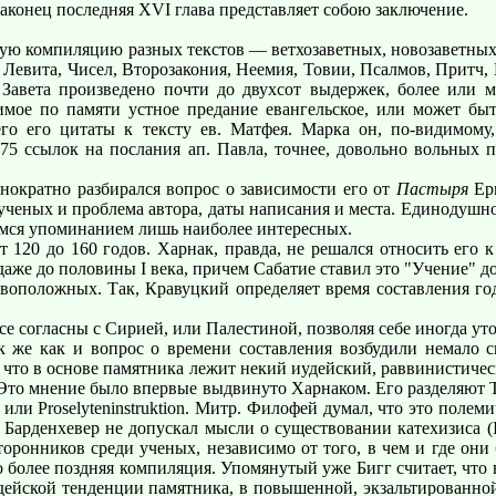
наконец последняя XVI глава представляет собою заключение.
ую компиляцию разных текстов — ветхозаветных, новозаветных 
, Левита, Чисел, Второзакония, Неемия, Товии, Псалмов, Притч, 
 Завета произведено почти до двухсот выдержек, более или м
димое по памяти устное предание евангельское, или может быт
го его цитаты к тексту ев. Матфея. Марка он, по-видимому,
 75 ссылок на послания ап. Павла, точнее, довольно вольных п
ократно разбирался вопрос о зависимости его от
Пастыря
Ерм
 ученых и проблема автора, даты написания и места. Единодушно
имся упоминанием лишь наиболее интересных.
120 до 160 годов. Харнак, правда, не решался относить его к
аже до половины I века, причем Сабатие ставил это "Учение" д
положных. Так, Кравуцкий определяет время составления год
 согласны с Сирией, или Палестиной, позволяя себе иногда ут
же как и вопрос о времени составления возбудили немало с
, что в основе памятника лежит некий иудейский, раввинистичес
 Это мнение было впервые выдвинуто Харнаком. Его разделяют Т
s или Proselyteninstruktion. Митр. Филофей думал, что это поле
арденхевер не допускал мысли о существовании катехизиса (I, 
оронников среди ученых, независимо от того, в чем и где они б
до более поздняя компиляция. Упомянутый уже Бигг считает, чт
дейской тенденции памятника, в повышенной, экзальтированной