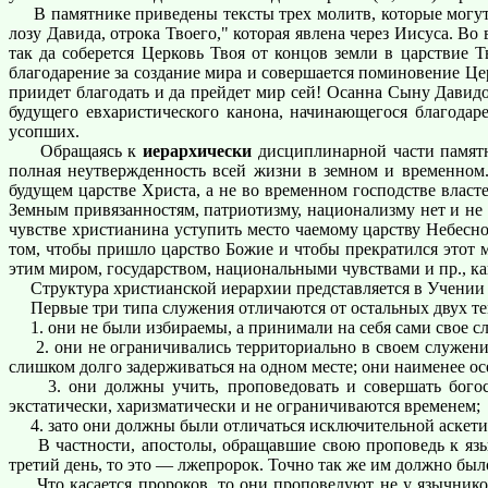
В памятнике приведены тексты трех молитв, которые могут с
лозу Давида, отрока Твоего," которая явлена через Иисуса. Во 
так да соберется Церковь Твоя от концов земли в царствие 
благодарение за создание мира и совершается поминовение Це
приидет благодать и да прейдет мир сей! Осанна Сыну Давидов
будущего евхаристического канона, начинающегося благода
усопших.
Обращаясь к
иерархически
дисциплинарной части памятн
полная неутвержденность всей жизни в земном и временном. 
будущем царстве Христа, а не во временном господстве власте
Земным привязанностям, патриотизму, национализму нет и не
чувстве христианина уступить место чаемому царству Небесно
том, чтобы пришло царство Божие и чтобы прекратился этот м
этим миром, государством, национальными чувствами и пр., к
Структура христианской иерархии представляется в Учении та
Первые три типа служения отличаются от остальных двух тем
1. они не были избираемы, а принимали на себя сами свое с
2. они не ограничивались территориально в своем служении
слишком долго задерживаться на одном месте; они наименее ос
3. они должны учить, проповедовать и совершать богослу
экстатически, харизматически и не ограничиваются временем;
4. зато они должны были отличаться исключительной аскети
В частности, апостолы, обращавшие свою проповедь к язычн
третий день, то это — лжепророк. Точно так же им должно бы
Что касается пророков, то они проповедуют не у язычников