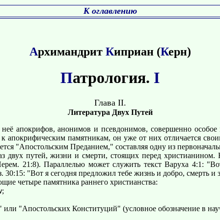
К оглавлению
А
рхимандрит
К
иприан (
К
ерн)
П
атрология.
I
Глава II.
Литература Двух Путей
ё апокрифов, анонимов и псевдонимов, совершенно особое м
к апокрифическим памятникам, он уже от них отличается свои
ается "Апостольским Преданием," составляя одну из первоначал
ух путей, жизни и смерти, стоящих перед христианином. На
ерем. 21:8). Параллелью может служить текст Варуха 4:1: "В
 30:15: "Вот я сегодня предложил тебе жизнь и добро, смерть и з
ющие четыре памятника раннего христианства:
ν
;
или "Апостольских Конституций" (условное обозначение в науч