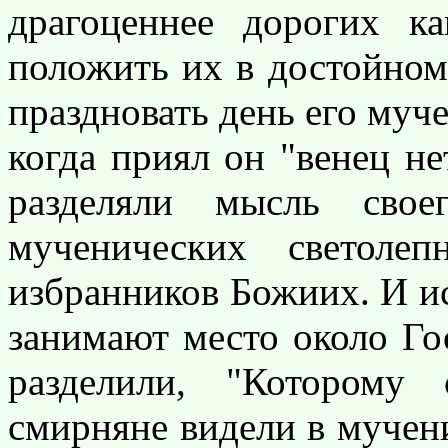
драгоценнее дорогих к
положить их в достойном
праздновать день его муче
когда приял он "венец н
разделяли мысль свое
мученических светоле
избранников Божиих. И и
занимают место около Го
разделили, "Которому
смирняне видели в мучен