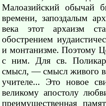
Малоазийский обычай б
времени, запоздалым ар
века этот архаизм ст
обострением иудаистичес
и монтанизме. Поэтому Ц
с ним. Для св. Полика
смысл, — смысл живого 
учителе... Это новое св
великому апостолу любв
преимущественная памя