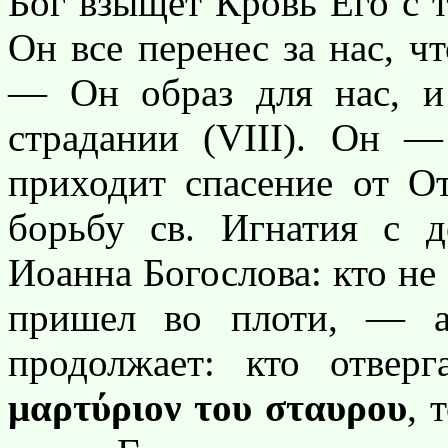
Бог взыщет Кровь Его с те
Он все перенес за нас, 
— Он образ для нас, и
страдании (VIII). Он 
приходит спасение от О
борьбу св. Игнатия с д
Иоанна Богослова: кто не
пришел во плоти, — ан
продолжает: кто отверг
μαρτύριον του σταυρου
, 