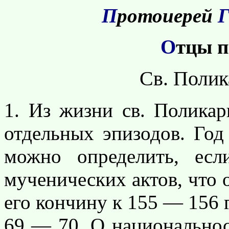
П
ротоиерей
О
тцы п
Св. Поли
1. Из жизни св. Поликар
отдельных эпизодов. Год
можно определить, есл
мученических актов, что о
его кончину к 155 — 156 г
69 — 70. О национальнос