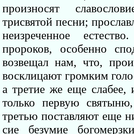
произносят славосло
трисвятой песни; прославл
неизреченное естеств
пророков, особенно спо
возвещал нам, что, прои
восклицают громким голос
а третие же еще слабее,
только первую святыню
третью поставляют еще н
сие безумие богомерзк