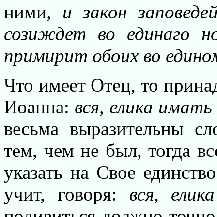
ними
, и закон заповеде
созиждет во единаго но
примирит обоих во едино
Что имеет Отец, то прина
Иоанна:
вся, елика имать
весьма выразительны сл
тем, чем не был, тогда вс
указать на Свое единство
учит, говоря:
вся, елик
подивиться должно точнос