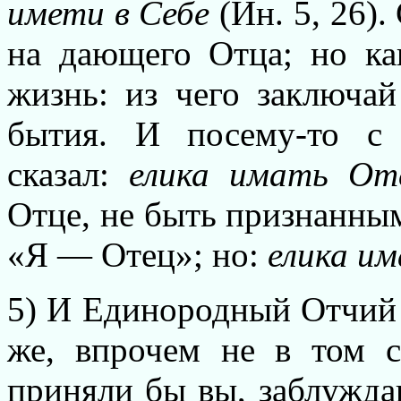
имети в Себе
(Ин. 5, 26).
на дающего Отца; но ка
жизнь: из чего заключай
бытия. И посему-то с
сказал:
елика имать От
Отце, не быть признанным
«Я — Отец»; но:
елика и
5) И Единородный Отчий
же, впрочем не в том с
приняли бы вы, заблужда