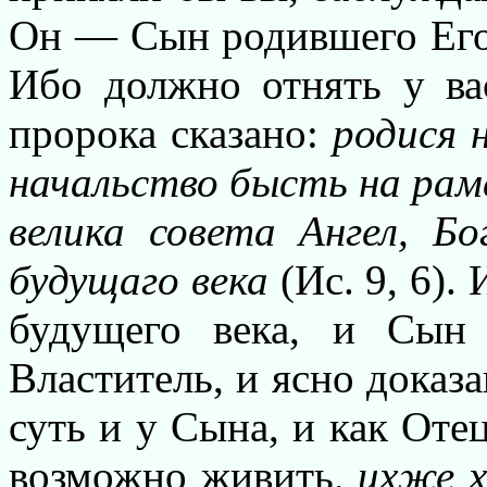
Он — Сын родившего Его 
Ибо должно отнять у ва
пророка сказано:
родися н
начальство бысть на раме
велика совета Ангел, Б
будущаго века
(Ис. 9, 6).
будущего века, и Сын
Властитель, и ясно доказа
суть и у Сына, и как Оте
возможно живить
, ихже 