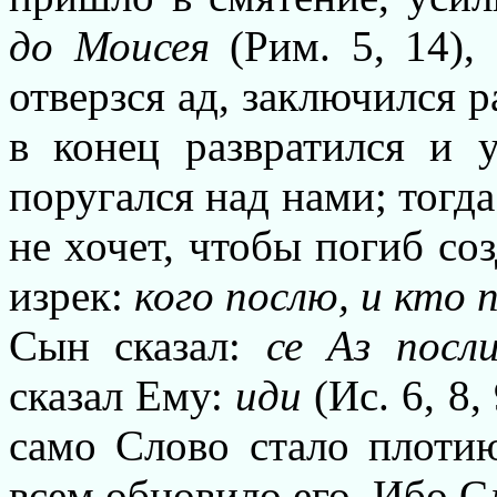
до Моисея
(Рим. 5, 14),
отверзся ад, заключился р
в конец развратился и 
поругался над нами; тогд
не хочет, чтобы погиб со
изрек:
кого послю, и кто 
Сын сказал:
се Аз посл
сказал Ему:
иди
(Ис. 6, 8,
само Слово стало плотию
всем обновило его. Ибо Сл