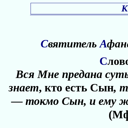
К
С
вятитель
А
фан
С
лов
Вся Мне предана су
знает
, кто есть Сын
, 
—
токмо Сын, и ему 
(Мф.