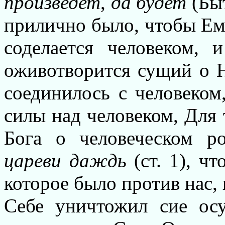
произведет
,
да будет
(Быт
прилично было, чтобы Ем
соделается человеком,
оживотворится сущий о Н
соединилось с человеком
силы над человеком, Для
Бога о человеческом ро
цареви даждь
(ст. 1), ч
которое было против нас,
Себе уничтожил сие ос